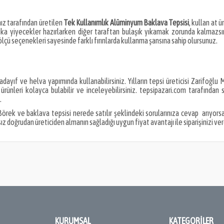
ız tarafından üretilen
Tek Kullanımlık Alüminyum Baklava Tepsisi
, kullan at 
ika yiyecekler hazırlarken diğer taraftan bulaşık yıkamak zorunda kalmazsın
ölçü seçenekleri sayesinde farklı fırınlarda kullanma şansına sahip olursunuz.
kadayıf ve helva yapımında kullanabilirsiniz. Yılların tepsi üreticisi Zarifoğl
ürünleri kolayca bulabilir ve inceleyebilirsiniz. tepsipazari.com tarafında
.
? Börek ve baklava tepsisi nerede satılır şeklindeki sorularınıza cevap arıyors
ız doğrudan üreticiden almanın sağladığı uygun fiyat avantajı ile siparişinizi vere
KURUMSAL
KATEGORILER