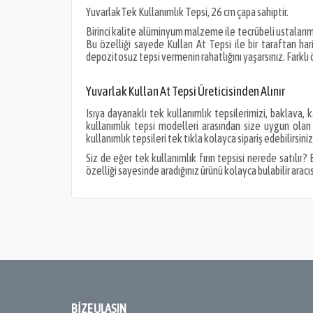
YuvarlakTek Kullanımlık Tepsi
, 26 cm çapa sahiptir.
Birinci kalite alüminyum malzeme ile tecrübeli ustalarım
Bu özelliği sayede Kullan At Tepsi ile bir taraftan har
depozitosuz tepsi vermenin rahatlığını yaşarsınız. Farklı 
Yuvarlak Kullan At Tepsi Üreticisinden Alınır
Isıya dayanaklı tek kullanımlık tepsilerimizi, baklava, 
kullanımlık tepsi modelleri arasından size uygun olan 
kullanımlık tepsileri tek tıkla kolayca sipariş edebilirsiniz
Siz de eğer tek kullanımlık fırın tepsisi nerede satılır
özelliği sayesinde aradığınız ürünü kolayca bulabilir aracıs
BIZE ULAŞIN