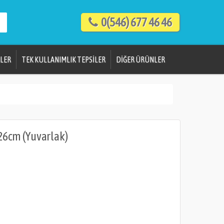
0(546) 677 46 46
LER
TEK KULLANIMLIK TEPSİLER
DİĞER ÜRÜNLER
26cm (Yuvarlak)