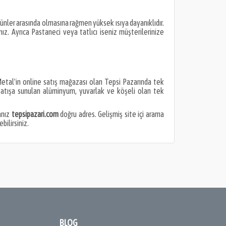
ürünler arasında olmasına rağmen yüksek ısıya dayanıklıdır.
ız. Ayrıca Pastaneci veya tatlıcı iseniz müşterilerinize
u Metal'in online satış mağazası olan Tepsi Pazarında tek
n satışa sunulan alüminyum, yuvarlak ve köşeli olan tek
anız
tepsipazari.com
doğru adres. Gelişmiş site içi arama
bilirsiniz.
BLOG