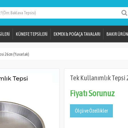
İLERİ
KÜNEFE TEPSİLERİ
EKMEK & POĞAÇA TAVALARI
BAKIR ÜRÜN
psi 26cm (Yuvarlak)
Tek Kullanımlık Tepsi 
Fiyatı Sorunuz
Ölçü ve Özellikler