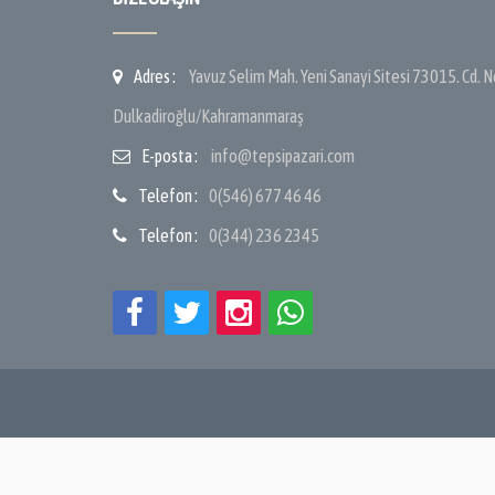
Adres :
Yavuz Selim Mah. Yeni Sanayi Sitesi 73015. Cd. 
Dulkadiroğlu/Kahramanmaraş
E-posta :
info@tepsipazari.com
Telefon :
0(546) 677 46 46
Telefon :
0(344) 236 2345