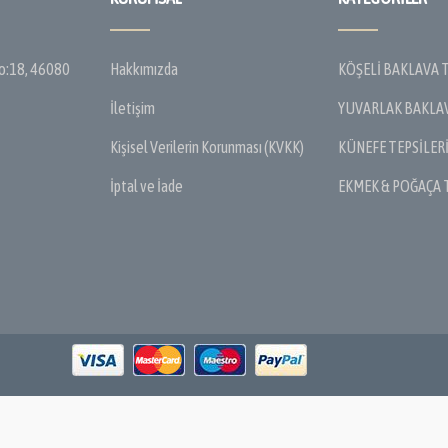
No:18, 46080
Hakkımızda
KÖŞELİ BAKLAVA T
İletişim
YUVARLAK BAKLAV
Kişisel Verilerin Korunması (KVKK)
KÜNEFE TEPSİLER
İptal ve İade
EKMEK & POĞAÇA 