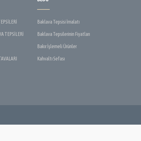
EPSİLERİ
Baklava Tepsisi İmalatı
A TEPSİLERİ
Baklava Tepsilerinin Fiyatları
İ
Bakır İşlemeli Ürünler
TAVALARI
Kahvaltı Sefası