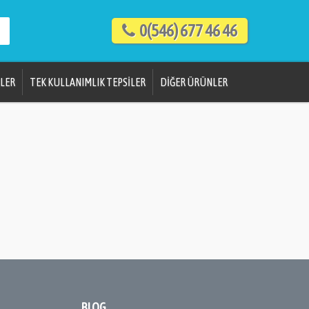
0(546) 677 46 46
LER
TEK KULLANIMLIK TEPSİLER
DİĞER ÜRÜNLER
BLOG