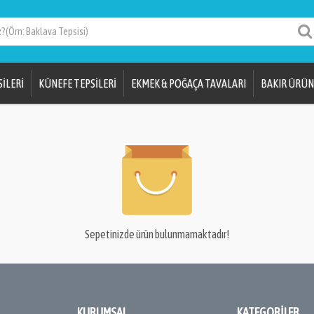
İLERİ
KÜNEFE TEPSİLERİ
EKMEK & POĞAÇA TAVALARI
BAKIR ÜRÜN
Sepetinizde ürün bulunmamaktadır!
KURUMSAL
KATEGORILER