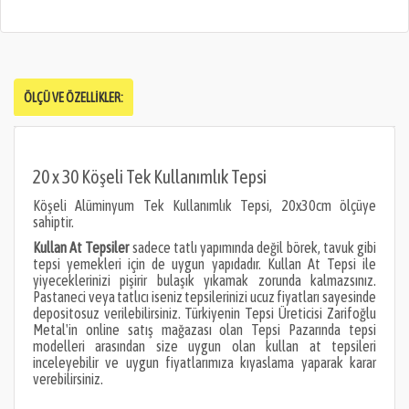
ÖLÇÜ VE ÖZELLIKLER:
20 x 30 Köşeli Tek Kullanımlık Tepsi
Köşeli Alüminyum Tek Kullanımlık Tepsi
, 20x30cm ölçüye
sahiptir.
Kullan At Tepsiler
sadece tatlı yapımında değil börek, tavuk gibi
tepsi yemekleri için de uygun yapıdadır. Kullan At Tepsi ile
yiyeceklerinizi pişirir bulaşık yıkamak zorunda kalmazsınız.
Pastaneci veya tatlıcı iseniz tepsilerinizi ucuz fiyatları sayesinde
depositosuz verilebilirsiniz. Türkiyenin Tepsi Üreticisi Zarifoğlu
Metal'in online satış mağazası olan Tepsi Pazarında tepsi
modelleri arasından size uygun olan kullan at tepsileri
inceleyebilir ve uygun fiyatlarımıza kıyaslama yaparak karar
verebilirsiniz.