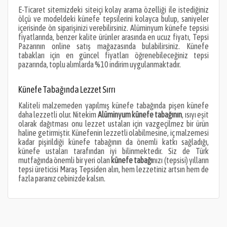
E-Ticaret sitemizdeki siteiçi kolay arama özelliği ile istediğiniz
ölçü ve modeldeki künefe tepsilerini kolayca bulup, saniyeler
içerisinde ön siparişinizi verebilirsiniz. Alüminyum künefe tepsisi
fiyatlarında, benzer kalite ürünler arasında en ucuz fiyatı, Tepsi
Pazarının online satış mağazasında bulabilirsiniz. Künefe
tabakları için en güncel fiyatları öğrenebileceğiniz tepsi
pazarında, toplu alımlarda %10 indirim uygulanmaktadır.
Künefe Tabağında Lezzet Sırrı
Kaliteli malzemeden yapılmış künefe tabağında pişen künefe
daha lezzetli olur. Nitekim
Alüminyum künefe tabağının
, ısıyı eşit
olarak dağıtması onu lezzet ustaları için vazgeçilmez bir ürün
haline getirmiştir. Künefenin lezzetli olabilmesine, iç malzemesi
kadar pişirildiği künefe tabağının da önemli katkı sağladığı,
künefe ustaları tarafından iyi bilinmektedir. Siz de Türk
mutfağında önemli bir yeri olan
künefe tabağı
nızı (tepsisi) yılların
tepsi üreticisi Maraş Tepsiden alın, hem lezzetiniz artsın hem de
fazla paranız cebinizde kalsın.