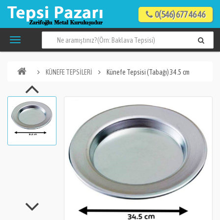
0(546) 677 46 46
KÜNEFE TEPSİLERİ
Künefe Tepsisi (Tabağı) 34.5 cm