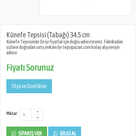
Künefe Tepsisi (Tabağı) 34.5 cm
Künefe Tepsisinde En iyi fiyatlar için doğru adrestesiniz. Fabrikadan
sizlere doğrudan satış imkanı ile tepsipazari.com kolay alışverişin
adresi
Fiyatı Sorunuz
Ölçü ve Özellikler
Miktar:
SIPARIŞ VER
BILGI AL