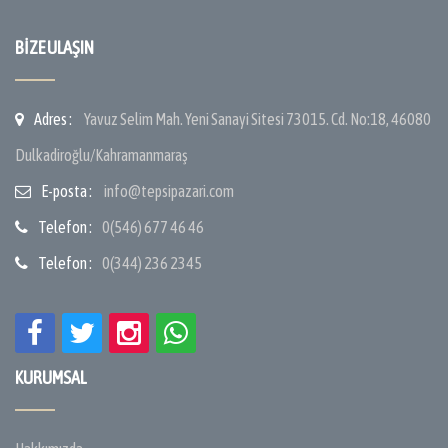
BIZE ULAŞIN
Adres :
Yavuz Selim Mah. Yeni Sanayi Sitesi 73015. Cd. No:18, 46080
Dulkadiroğlu/Kahramanmaraş
E-posta :
info@tepsipazari.com
Telefon :
0(546) 677 46 46
Telefon :
0(344) 236 2345
KURUMSAL