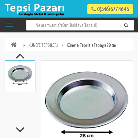
0(546) 677 46 46
KÜNEFE TEPSİLERİ
Künefe Tepsisi (Tabağı) 28 cm