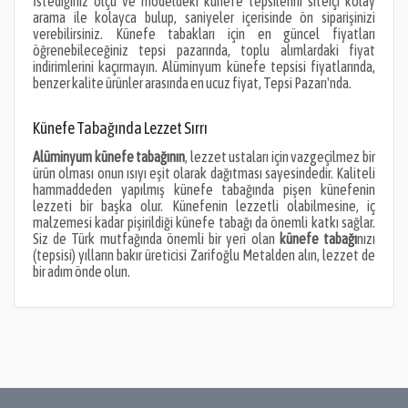
İstediğiniz ölçü ve modeldeki künefe tepsilerini siteiçi kolay
arama ile kolayca bulup, saniyeler içerisinde ön siparişinizi
verebilirsiniz. Künefe tabakları için en güncel fiyatları
öğrenebileceğiniz tepsi pazarında, toplu alımlardaki fiyat
indirimlerini kaçırmayın. Alüminyum künefe tepsisi fiyatlarında,
benzer kalite ürünler arasında en ucuz fiyat, Tepsi Pazarı'nda.
Künefe Tabağında Lezzet Sırrı
Alüminyum künefe tabağının
, lezzet ustaları için vazgeçilmez bir
ürün olması onun ısıyı eşit olarak dağıtması sayesindedir. Kaliteli
hammaddeden yapılmış künefe tabağında pişen künefenin
lezzeti bir başka olur. Künefenin lezzetli olabilmesine, iç
malzemesi kadar pişirildiği künefe tabağı da önemli katkı sağlar.
Siz de Türk mutfağında önemli bir yeri olan
künefe tabağı
nızı
(tepsisi) yılların bakır üreticisi Zarifoğlu Metalden alın, lezzet de
bir adım önde olun.