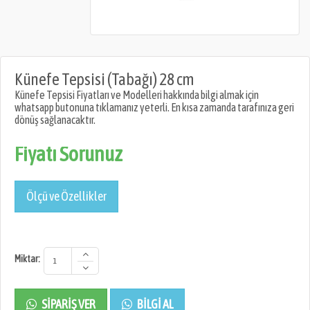
Künefe Tepsisi (Tabağı) 28 cm
Künefe Tepsisi Fiyatları ve Modelleri hakkında bilgi almak için
whatsapp butonuna tıklamanız yeterli. En kısa zamanda tarafınıza geri
dönüş sağlanacaktır.
Fiyatı Sorunuz
Ölçü ve Özellikler
Miktar:
SIPARIŞ VER
BILGI AL