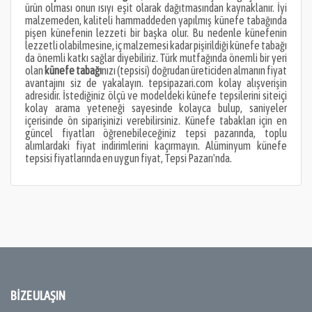
ürün olması onun ısıyı eşit olarak dağıtmasından kaynaklanır. İyi
malzemeden, kaliteli hammaddeden yapılmış künefe tabağında
pişen künefenin lezzeti bir başka olur. Bu nedenle künefenin
lezzetli olabilmesine, iç malzemesi kadar pişirildiği künefe tabağı
da önemli katkı sağlar diyebiliriz. Türk mutfağında önemli bir yeri
olan
künefe tabağı
nızı (tepsisi) doğrudan üreticiden almanın fiyat
avantajını siz de yakalayın. tepsipazari.com kolay alışverişin
adresidir. İstediğiniz ölçü ve modeldeki künefe tepsilerini siteiçi
kolay arama yeteneği sayesinde kolayca bulup, saniyeler
içerisinde ön siparişinizi verebilirsiniz. Künefe tabakları için en
güncel fiyatları öğrenebileceğiniz tepsi pazarında, toplu
alımlardaki fiyat indirimlerini kaçırmayın. Alüminyum künefe
tepsisi fiyatlarında en uygun fiyat, Tepsi Pazarı'nda.
BIZE ULAŞIN