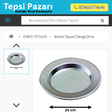
0(546) 677 46 46
KÜNEFE TEPSİLERİ
Künefe Tepsisi (Tabağı) 24 cm