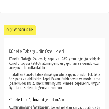
ÖLÇÜ VE ÖZELLIKLER:
Künefe Tabağı Ürün Özellikleri
Künefe Tabağı:
24 cm iç çapa ve 285 gram ağırlığa sahiptir.
Künefe tepsisi kaliteli alüminyumdan yapılması sayesinde uzun
süre güvenle kullanılabilir.
İmalattan künefe tabak almak için whatsapp üzerinden tek tıkla
ön sipariş verebilirsiniz. Tepsi Pazarı, farklı boyut ve modellerde
(desenli/desensiz, bakır/alüminyum) künefe tepsilerini, uygun
fiyatlar ile sizlerin beğenisine sunuyor.
Künefe Tabağı, İmalatçısından Alınır
Alüminyum künefe tabağının
, lezzet ustaları için vazgeçilmez bir